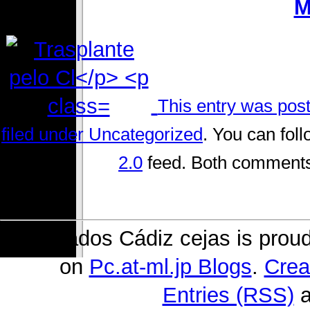
M
This entry was pos
filed under
Uncategorized
. You can fol
2.0
feed. Both comments 
Delineados Cádiz cejas is prou
on
Pc.at-ml.jp Blogs
.
Crea
Entries (RSS)
a