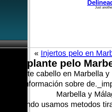
Delinea
Just anothe
«
Injertos pelo en Mar
Implante pelo Marbe
Implante cabello en Marbella y
más información sobre de._impl
Marbella y Mál
? Cuando usamos metodos tir