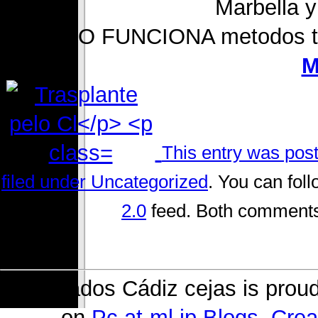
Marbella y
? CÓMO FUNCIONA metodos t
M
This entry was pos
filed under
Uncategorized
. You can fol
2.0
feed. Both comments 
Delineados Cádiz cejas is prou
on
Pc.at-ml.jp Blogs
.
Crea