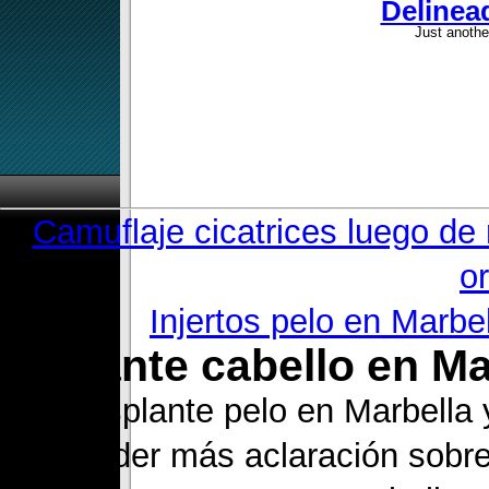
Delinea
Just anothe
«
Camuflaje cicatrices luego de
o
Injertos pelo en Marbe
Implante cabello en M
Trasplante pelo en Marbella
aprender más aclaración sobre.-